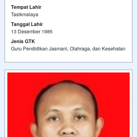
Tempat Lahir
Tasikmalaya
Tanggal Lahir
13 Desember 1985
Jenis GTK
Guru Pendidikan Jasmani, Olahraga, dan Kesehatan