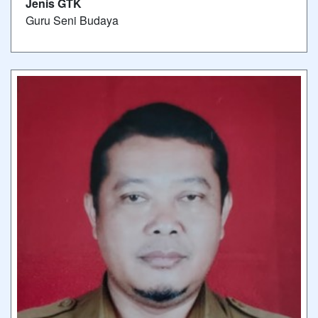
Jenis GTK
Guru Seni Budaya