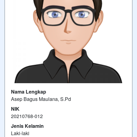
Nama Lengkap
Asep Bagus Maulana, S.Pd
NIK
20210768-012
Jenis Kelamin
Laki-laki