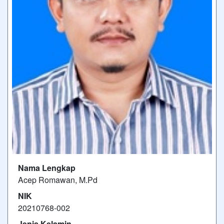
Nama Lengkap
Acep Romawan, M.Pd
NIK
20210768-002
Jenis Kelamin