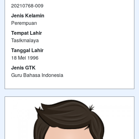
20210768-009
Jenis Kelamin
Perempuan
Tempat Lahir
Tasikmalaya
Tanggal Lahir
18 Mei 1996
Jenis GTK
Guru Bahasa Indonesia