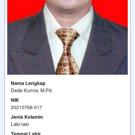
Nama Lengkap
Dede Kurnia, M.Pd.
NIK
20210768-017
Jenis Kelamin
Laki-laki
Tempat Lahir