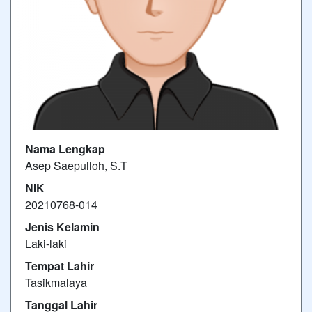
Nama Lengkap
Asep Saepulloh, S.T
NIK
20210768-014
Jenis Kelamin
Laki-laki
Tempat Lahir
Tasikmalaya
Tanggal Lahir