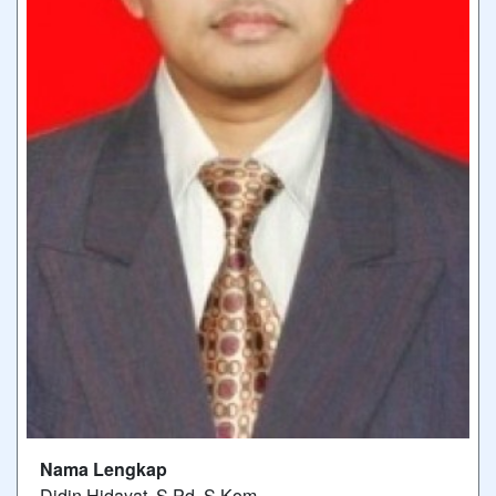
Nama Lengkap
Didin Hidayat, S.Pd, S.Kom