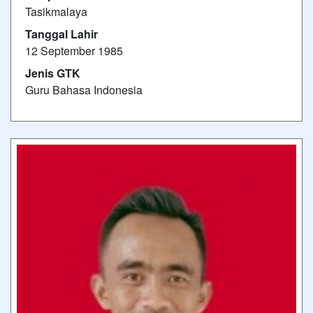
Tasikmalaya
Tanggal Lahir
12 September 1985
Jenis GTK
Guru Bahasa Indonesia